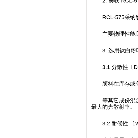
2.
美联 RCL-
RCL-575
采纳氯
主要物理性能见表1
3.
选用钛白粉
3.1
分散性〔Dis
颜料在库存或包
等其它成份混合均
最大的光散射率。
3.2
耐候性 〔Wea