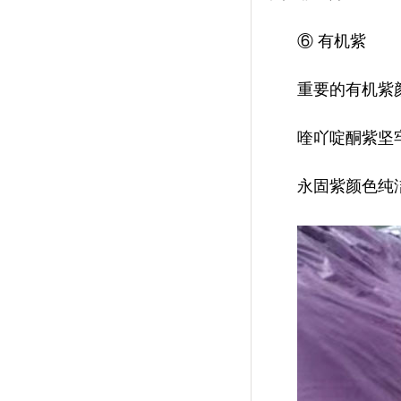
⑥
有机紫
重要的有机紫颜料有
喹吖啶酮紫坚牢度优
永固紫颜色纯洁