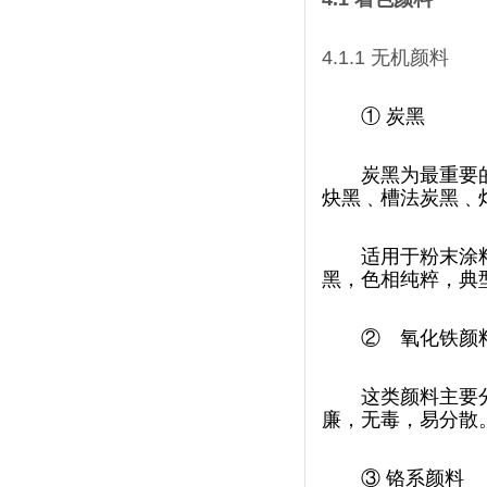
4.1.1
无机颜料
①
炭黑
炭黑为最重要的
炔黑﹑槽法炭黑﹑灯黑
适用于粉末涂料
黑，色相纯粹，
②
氧化铁颜
这类颜料主要分
廉，无毒
③
铬系颜料