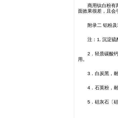
商用钛白粉有两
面效果很差，
附录二 铝粉
注：1. 沉淀硫
2
．轻质碳酸钙，
用。
3
．白炭黑，耐光
4
．石英粉，耐酸碱
5
．硅灰石〔硅酸钙〕