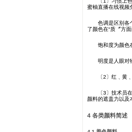
〔1〕习惯上色
蜜柚直播在线视频免费
色调是区别各个
了颜色在“质〞方面的
饱和度为颜色在“
明度是人眼对物
〔2〕红﹑黄﹑
〔3〕技术员在
颜料的遮盖力以及本钱
4
各类颜料简述
4.1
着色颜料