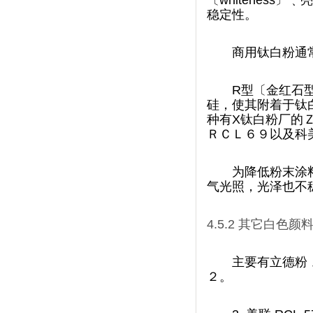
〔whiteness〕
稳定性。
商用钛白粉通常有
R
型〔金红石型
硅，使其附着于钛
种有X钛白粉厂的Ｚ
ＲＣＬ６９以及科美
为降低粉末涂料
气光照，光泽也不稳定
4.5.2
其它白色颜
主要有立德粉﹑
２。