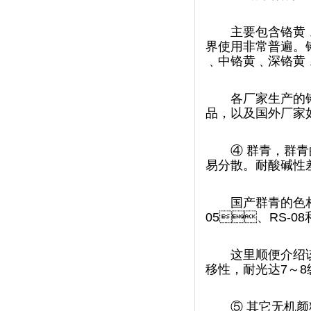
主要包含铬黄﹑钼
界使用非常普遍
﹑中铬黄﹑深铬黄﹑桔
各厂家生产的铬
品，以及国外厂
④
群青，群青
易分散。耐酸碱性差
国产群青的色相品
05、RS-08和
这里顺便介绍该公
移性，耐光达7～8级
⑤
其它无机颜