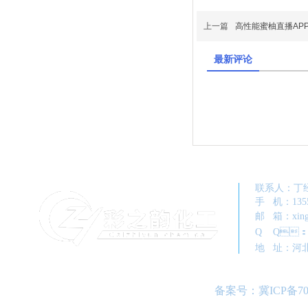
上一篇
高性能蜜柚直播APP
最新评论
联系人
手 机：1
邮 箱：xing
Q Q：1
地 址
备案号：
冀ICP备70