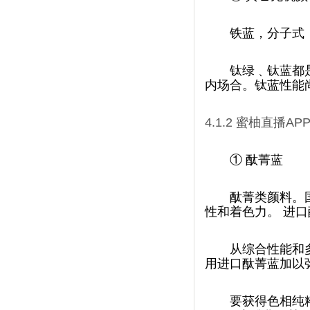
铁蓝，分子式
钛绿﹑钛蓝都是钛
内场合。钛蓝性能尚
4.1.2
蜜柚直播AP
①
酞菁蓝
酞菁类颜料
性和着色力。 
从综合性能和多
用进口酞菁蓝加以弥
要获得色相纯粹