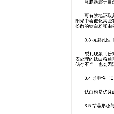
涂膜暴露于自然环
可有效地汲取具破
阳光中会催化某些有机
松散的钛白粉和由外
3.3
抗裂孔性〔La
裂孔现象〔粉
表处理的钛白粉通常
储存不当，也会因
3.4
导电性〔Elec
钛白粉是优良的绝
3.5
结晶形态